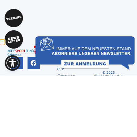
IMPRESSUM
KSB
DATENSCHUTZ
Cuxhaven
e. V.
© 2025
Grasweg
KREISSPORTBUND
CUXHAVEN
15
27607
Geestland
04743-
344933-0
info@ksb-
cuxhaven.de