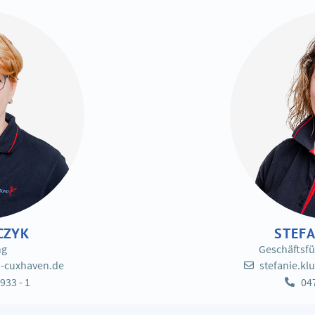
CZYK
STEFA
ng
Geschäftsfü
-cuxhaven.de
stefanie.k
933 - 1
047