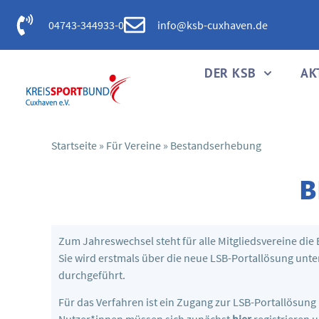
04743-344933-0
info@ksb-cuxhaven.de
DER KSB
AK
Startseite
»
Für Vereine
»
Bestandserhebung
B
Zum Jahreswechsel steht für alle Mitgliedsvereine die
Sie wird erstmals über die neue LSB-Portallösung unt
durchgeführt.
Für das Verfahren ist ein Zugang zur LSB-Portallösun