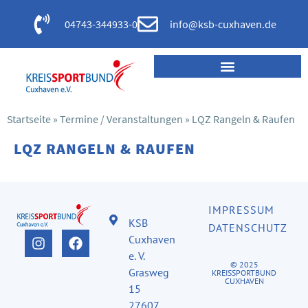
04743-344933-0
info@ksb-cuxhaven.de
Startseite
»
Termine / Veranstaltungen
»
LQZ Rangeln & Raufen
LQZ RANGELN & RAUFEN
IMPRESSUM
KSB
DATENSCHUTZ
Cuxhaven
e. V.
© 2025
Grasweg
KREISSPORTBUND
CUXHAVEN
15
27607