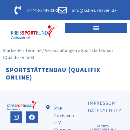
04743-344933-0
info@ksb-cuxhaven.de
Startseite
»
Termine / Veranstaltungen
»
Sportstättenbau
(Qualifix online)
SPORTSTÄTTENBAU (QUALIFIX
ONLINE)
IMPRESSUM
KSB
DATENSCHUTZ
Cuxhaven
e. V.
© 2025
Grasweg
KREISSPORTBUND